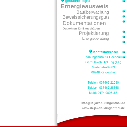
gesuchte Tags:
Ernergieausweis
Bauüberwachung
Beweissicherungsgutachten
Dokumentationen
Gutachten für Bauschäden
Projektierung
Energieberatung
Thermographie
Kontaktadresse:
Planungsbüro für Hochbau
Gerd Jakob Dipl.-Ing.(FH)
Gartenstraße 83
08248 Klingenthal
Telefon: 037467 21030
Telefax: 037467 28668
Mobil: 0174 9008186
info@ib-jakob-klingenthal.de
www.ib-jakob-klingenthal.de
zum Online-Kontaktformular