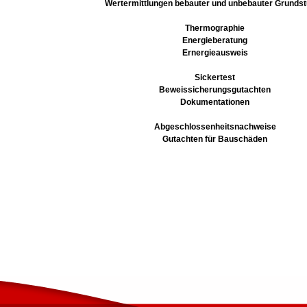
Wertermittlungen bebauter und unbebauter Grunds
Thermographie
Energieberatung
Ernergieausweis
Sickertest
Beweissicherungsgutachten
Dokumentationen
Abgeschlossenheitsnachweise
Gutachten für Bauschäden