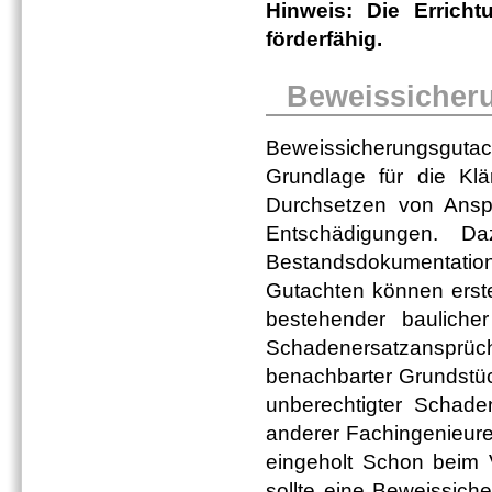
Hinweis: Die Erricht
förderfähig.
Beweissicher
Beweissicherungsgutac
Grundlage für die Kl
Durchsetzen von Ansp
Entschädigungen. 
Bestandsdokumentatio
Gutachten können erste
bestehender baulich
Schadenersatzansprü
benachbarter Grundstüc
unberechtigter Schade
anderer Fachingenieur
eingeholt Schon beim V
sollte eine Beweissic