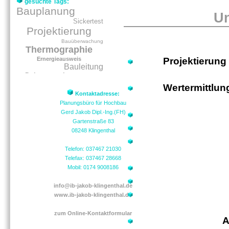
gesuchte Tags:
Bauplanung
Un
Sickertest
Projektierung
Bauüberwachung
Thermographie
Projektierung
Ernergieausweis
Bauleitung
Dokumentationen
Energieberatung
Wertermittlu
Kontaktadresse:
Planungsbüro für Hochbau
Gerd Jakob Dipl.-Ing.(FH)
Gartenstraße 83
08248 Klingenthal
Telefon: 037467 21030
Telefax: 037467 28668
Mobil: 0174 9008186
info@ib-jakob-klingenthal.de
www.ib-jakob-klingenthal.de
zum Online-Kontaktformular
A