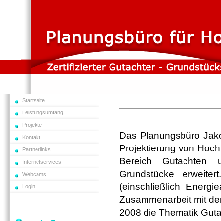
Startseite
Leistungsumfang
Projekte
Das Planungsbüro Jakob
Kontakt
Projektierung von Hoch
Partnerlinks
Bereich Gutachten u
Internetservices
Grundstücke erweiter
Webcams
(einschließlich Energ
Login
Zusammenarbeit mit de
2008 die Thematik Guta